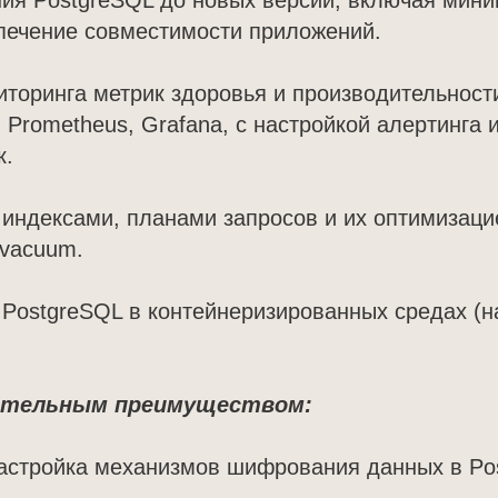
ния PostgreSQL до новых версий, включая мин
печение совместимости приложений.
иторинга метрик здоровья и производительност
, Prometheus, Grafana, с настройкой алертинга 
к.
 индексами, планами запросов и их оптимизаци
ovacuum.
 PostgreSQL в контейнеризированных средах (
ительным преимуществом:
настройка механизмов шифрования данных в Po