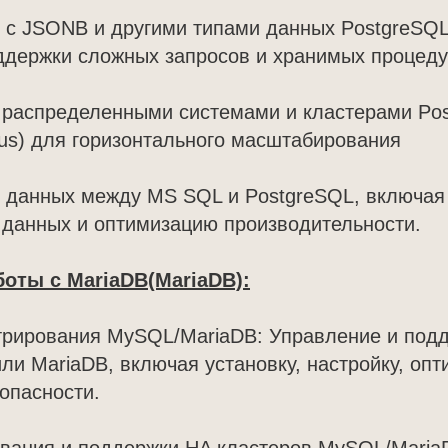
 с JSONB и другими типами данных PostgreSQL
оддержки сложных запросов и хранимых процед
с распределенными системами и кластерами Po
itus) для горизонтального масштабирования
и данных между MS SQL и PostgreSQL, включая
 данных и оптимизацию производительности.
оты с MariaDB(MariaDB):
трирования MySQL/MariaDB: Управление и подд
и MariaDB, включая установку, настройку, оп
опасности.