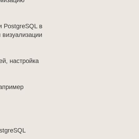
имизацию
и PostgreSQL в
и визуализации
ей, настройка
например
stgreSQL