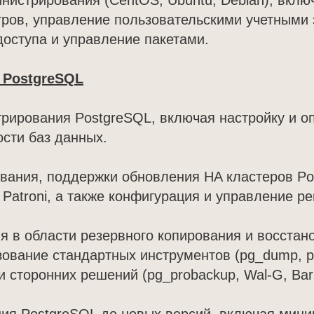
нистрирования (CentOS, Ubuntu, Debian), вклю
ров, управление пользовательскими учетными 
доступа и управление пакетами.
 PostgreSQL
трирования PostgreSQL, включая настройку и 
сти баз данных.
вания, поддержки обновления HA кластеров Po
Patroni, а также конфигурация и управление р
ия в области резервного копирования и восстан
ование стандартных инструментов (pg_dump, pg
и сторонних решений (pg_probackup, Wal-G, Ba