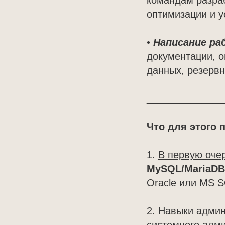
командам разраб
оптимизации и у
•
Написание ра
документации, 
данных, резервн
______________
Что для этого 
1.
В первую оче
MySQL/MariaDB
Oracle или MS S
2. Навыки админ