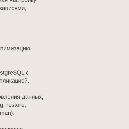
чая настройку
записями,
оптимизацию
stgreSQL с
епликацией.
овления данных,
_restore,
rman).