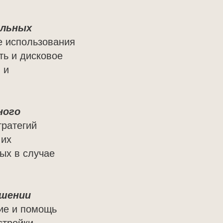
ельных
е использования
ть и дисковое
 и
ного
тратегий
 их
ых в случае
ешении
ие и помощь