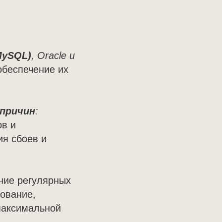
MySQL)
, Oracle и
обеспечение их
 причин
:
ов и
ия сбоев и
ние регулярных
рование,
максимальной