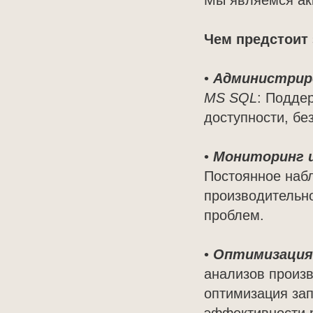
Мы являемся ак
Чем предстоит 
•
Администриро
MS SQL
: Подде
доступности, бе
•
Мониторинг и
Постоянное набл
производительно
проблем.
•
Оптимизация 
анализов произв
оптимизация за