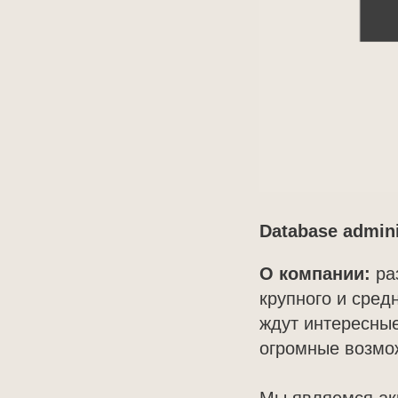
Database admini
О компании:
ра
крупного и сред
ждут интересные
огромные возмож