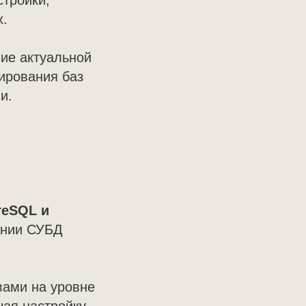
стройки,
х.
ие актуальной
ирования баз
и.
reSQL и
ании СУБД
вами на уровне