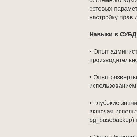
системного адми
сетевых парамет
настройку прав 
Навыки в СУБД
• Опыт админис
производительно
• Опыт разверты
использованием 
• Глубокие знан
включая использ
pg_basebackup) 